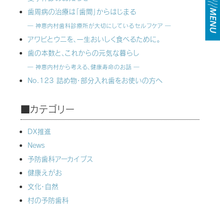
歯周病の治療は「歯間」からはじまる
― 神恵内村歯科診療所が大切にしているセルフケア ―
アワビとウニを、一生おいしく食べるために。
歯の本数と、これからの元気な暮らし
― 神恵内村から考える、健康寿命のお話 ―
No.123 詰め物・部分入れ歯をお使いの方へ
■カテゴリー
DX推進
News
予防歯科アーカイブス
健康えがお
文化・自然
村の予防歯科